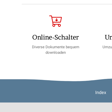
Online-Schalter
U
Diverse Dokumente bequem
Umzug
downloaden
Footer
Index