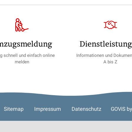
mzugs­meldung
Dienst­leistun
 schnell und einfach online
Informationen und Dokumen
melden
A bis Z
Sitemap
Impressum
Datenschutz
GOViS
b