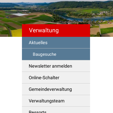
Verwaltung
Schnellzugriff
Aktuelles
Baugesuche
Newsletter anmelden
Online-Schalter
Gemeindeverwaltung
Verwaltungsteam
Ressorts