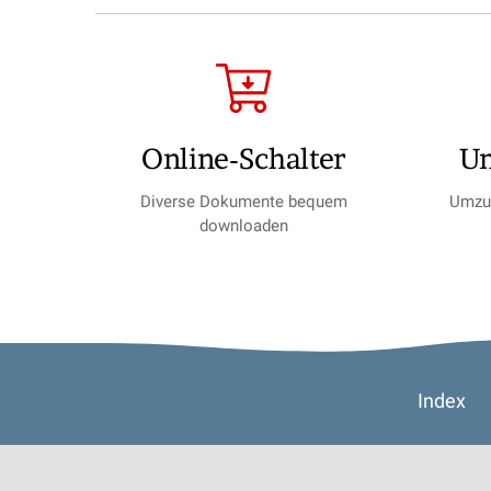
Online-Schalter
U
Diverse Dokumente bequem
Umzug
downloaden
Footer
Index