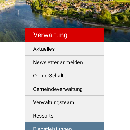
Verwaltung
Schnellzugriff
Aktuelles
Newsletter anmelden
Online-Schalter
Gemeindeverwaltung
Verwaltungsteam
Ressorts
Dienstleistungen