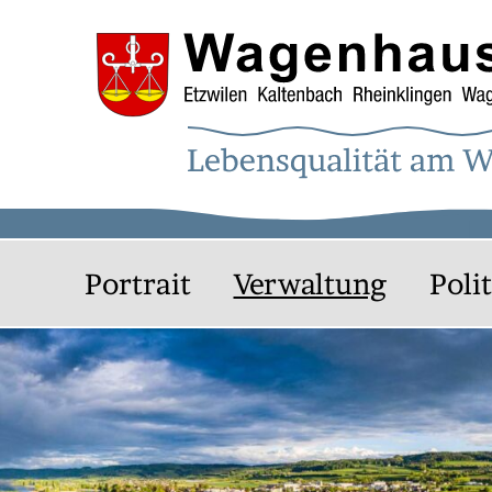
Navigieren in der Gemeinde W
Schnellnavigation
Hauptnavigation
Portrait
Verwaltung
Polit