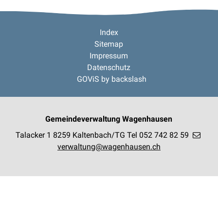
Footer
Index
Sitemap
Impressum
Datenschutz
GOViS
by
backslash
Gemeindeverwaltung Wagenhausen
Talacker 1
8259 Kaltenbach/TG
Tel 052 742 82 59
verwaltung@wagenhausen.ch
open positions