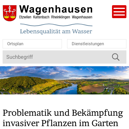
Navigieren in der Gemeinde W
Schnellnavigation
Mobile Hauptnavigation
Men
Ortsplan
Dienstleistungen
Suche
Suchbegriff
Schnellzugriff
Problematik und Bekämpfung
invasiver Pflanzen im Garten