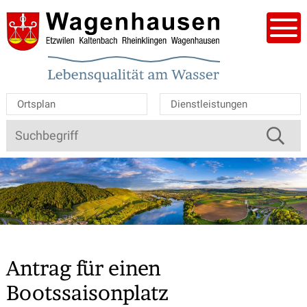
Navigieren in der Gemeinde W
Schnellnavigation
Mobile Hauptnavigation
Men
Ortsplan
Dienstleistungen
Suche
Suchbegriff
Schnellzugriff
Antrag für einen
Bootssaisonplatz