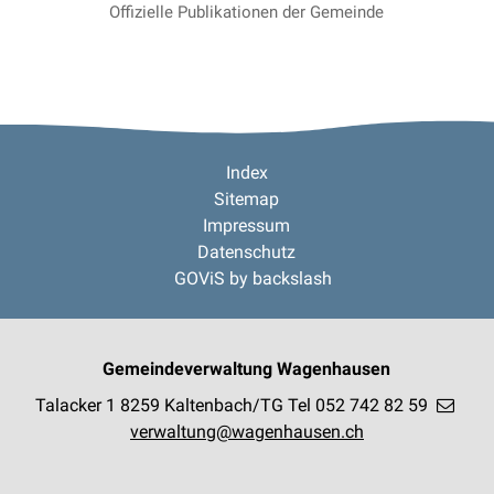
Offizielle Publikationen der Gemeinde
Footer
Index
Sitemap
Impressum
Datenschutz
GOViS
by
backslash
Gemeindeverwaltung Wagenhausen
Talacker 1
8259 Kaltenbach/TG
Tel 052 742 82 59
verwaltung@wagenhausen.ch