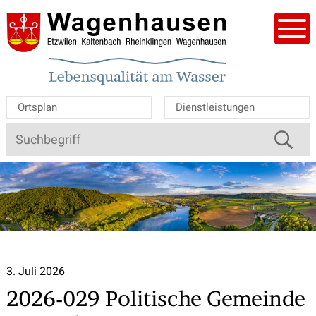
Navigieren in der Gemeinde W
Schnellnavigation
Mobile Hauptnavigation
Men
Ortsplan
Dienstleistungen
Suche
Suchbegriff
Schnellzugriff
3. Juli 2026
2026-029 Politische Gemeinde